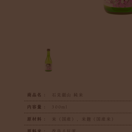
商品名 :
石見銀山 純米
内容量 :
300ml
原材料 :
米（国産）、米麹（国産米）
原料米 :
改良八反流