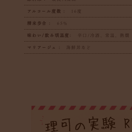
アルコール度数 :
16度
精米歩合 :
65％
味わい/飲み頃温度:
辛口/冷酒、常温、熱燗
マリアージュ :
海鮮丼など