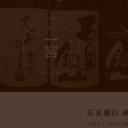
石見銀山 
小瓶タイプの辛口純