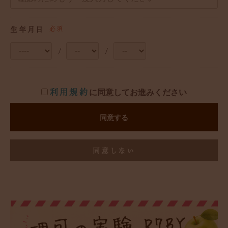
生年月日
必須
/
/
利用規約
に同意してお進みください
同意する
同意しない