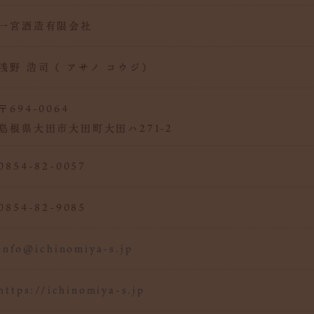
一宮酒造有限会社
浅野 浩司（ アサノ コウジ）
〒694-0064
島根県大田市大田町大田ハ271-2
0854-82-0057
0854-82-9085
info@ichinomiya-s.jp
https://ichinomiya-s.jp