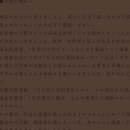
■代金引換払い
商品がお手元に届きましたら、直ちに注文と違ったものが
誤りがないかどうかを必ずご確認ください。
お客様のご都合による返品は原則として未開封であっても
不良品につきましては、開封・未開封に限らず返品をお受
商品到着後、3営業日以内にメールまたはお電話にてご連絡
ご連絡を頂いてから7日以内に送料着払いにてご返送くださ
お買上げ代金の全額および振込みにかかった費用を返還い
当方の手落ちによる商品の交換につきましては、速やかに
す。
交換品到着後、7日以内に送料着払いにて、元の商品をご返
商品到着後、7日を過ぎた場合、および事前にご連絡のない
できません。
その場合、代金の返還は致しかねますのであらかじめご了
運送中の汚損、破損等に関しましては、速やかにご連絡く