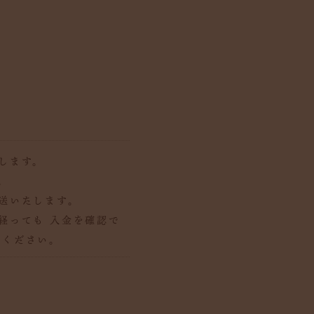
します。
。
送いたします。
経っても 入金を確認で
承ください。