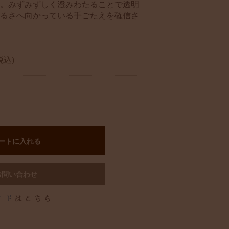
。みずみずしく澄みわたることで透明
るさへ向かっている手ごたえを確信さ
税込)
ートに入れる
お問い合わせ
イド
はこちら