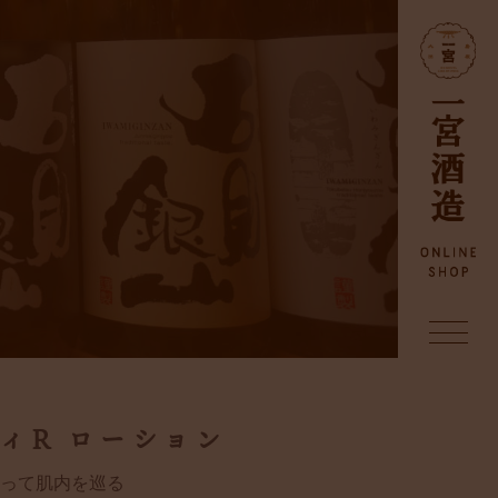
ィR ローション
って肌内を巡る