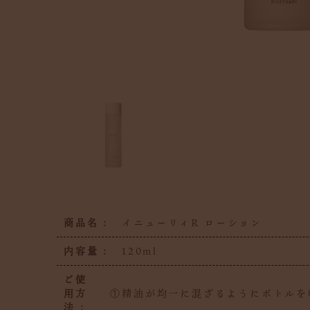
商品名 :
イニューリィR ローション
内容量 :
120ml
ご使
用方
①精油が均一に混ざるようにボトルを
法 :