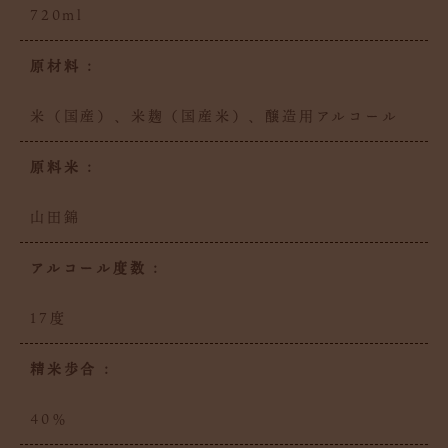
720ml
原材料 :
米（国産）、米麹（国産米）、醸造用アルコール
原料米 :
山田錦
アルコール度数 :
17度
精米歩合 :
40％