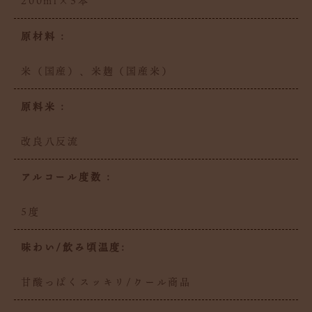
200ml×5本
原材料 :
米（国産）、米麹（国産米）
原料米 :
改良八反流
アルコール度数 :
5度
味わい/飲み頃温度:
甘酸っぱくスッキリ/クール商品